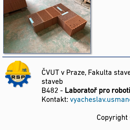
ČVUT v Praze, Fakulta stave
staveb
B482 -
Laboratoř pro robot
Kontakt:
vyacheslav.usmano
Copyrigh