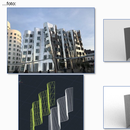
...foto: