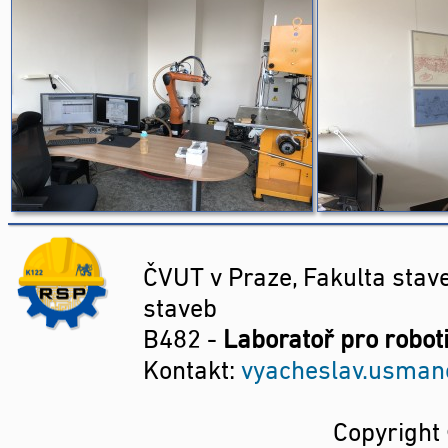
ČVUT v Praze, Fakulta stave
staveb
B482 -
Laboratoř pro robot
Kontakt:
vyacheslav.usmano
Copyrigh